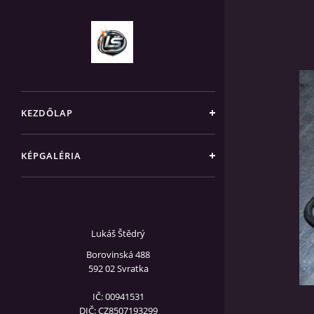
KEZDŐLAP
KÉPGALÉRIA
Lukáš Štědrý
Borovinská 488
592 02 Svratka
IČ: 00941531
DIČ: CZ8507193299