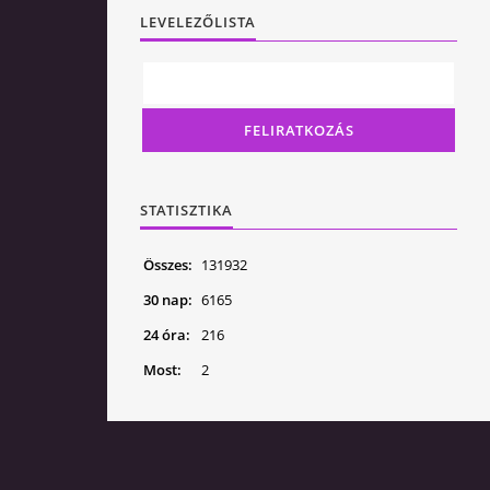
LEVELEZŐLISTA
STATISZTIKA
Összes:
131932
30 nap:
6165
24 óra:
216
Most:
2