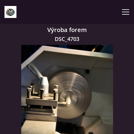
Výroba forem
ÚVOD
DSC_4703
O MNĚ
NABÍDKA SLUŽEB
FORMY
KONTAKT
FOTOALBUM