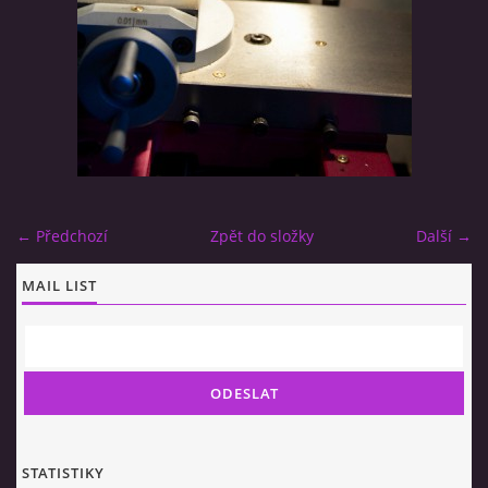
Lukáš Štědrý
Borovinská 488
592 02 Svratka
IČ: 00941531
DIČ: CZ8507193299
← Předchozí
Zpět do složky
Další →
+420 775 209 613
lukas.stedry@gmail.com
MAIL LIST
© 2026 eStránky.cz
STATISTIKY