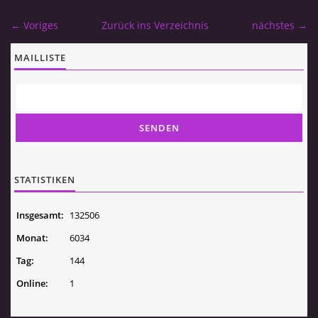
lukas.stedry@gmail.com
← Voriges
Zurück ins Verzeichnis
nächstes →
MAILLISTE
© 2026 eStránky.cz
STATISTIKEN
Insgesamt:
132506
Monat:
6034
Tag:
144
Online:
1