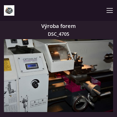
Výroba forem
EINLEITUNG
DSC_4705
FOTOALBUM
Lukáš Štědrý
Borovinská 488
592 02 Svratka
IČ: 00941531
DIČ: CZ8507193299
+420 775 209 613