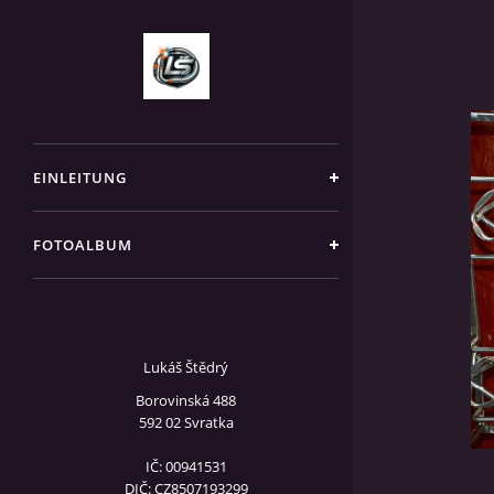
EINLEITUNG
FOTOALBUM
Lukáš Štědrý
Borovinská 488
592 02 Svratka
IČ: 00941531
DIČ: CZ8507193299